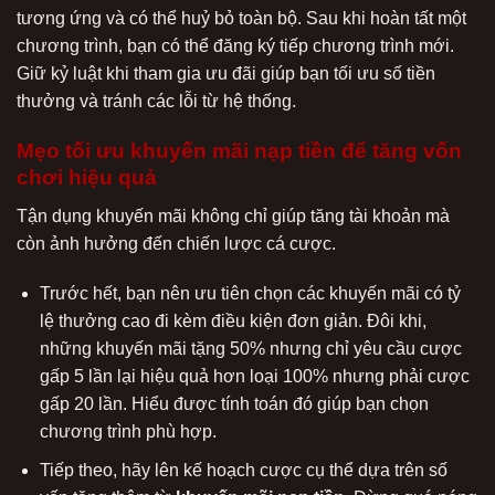
tương ứng và có thể huỷ bỏ toàn bộ. Sau khi hoàn tất một
chương trình, bạn có thể đăng ký tiếp chương trình mới.
Giữ kỷ luật khi tham gia ưu đãi giúp bạn tối ưu số tiền
thưởng và tránh các lỗi từ hệ thống.
Mẹo tối ưu khuyến mãi nạp tiền để tăng vốn
chơi hiệu quả
Tận dụng khuyến mãi không chỉ giúp tăng tài khoản mà
còn ảnh hưởng đến chiến lược cá cược.
Trước hết, bạn nên ưu tiên chọn các khuyến mãi có tỷ
lệ thưởng cao đi kèm điều kiện đơn giản. Đôi khi,
những khuyến mãi tặng 50% nhưng chỉ yêu cầu cược
gấp 5 lần lại hiệu quả hơn loại 100% nhưng phải cược
gấp 20 lần. Hiểu được tính toán đó giúp bạn chọn
chương trình phù hợp.
Tiếp theo, hãy lên kế hoạch cược cụ thể dựa trên số