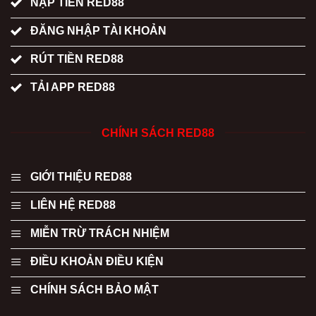
NẠP TIỀN RED88
ĐĂNG NHẬP TÀI KHOẢN
RÚT TIỀN RED88
TẢI APP RED88
CHÍNH SÁCH RED88
GIỚI THIỆU RED88
LIÊN HỆ RED88
MIỄN TRỪ TRÁCH NHIỆM
ĐIỀU KHOẢN ĐIỀU KIỆN
CHÍNH SÁCH BẢO MẬT