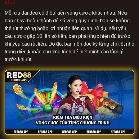
trình
Mỗi ưu đãi đều có điều kiện vòng cược khác nhau. Nếu
bạn chưa hoàn thành đủ số vòng quy định, bạn sẽ không
thể rút thưởng hoặc lợi nhuận liên quan. Ví dụ, nếu yêu
cầu cược gấp 10 lần số tiền, bạn phải thực hiện đủ trước
khi yêu cầu rút tiền. Do đó, bạn nên đọc kỹ từng chi tiết nhỏ
trong điều khoản chương trình để biết mình cần làm gì
trước khi rút.