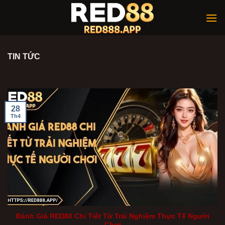
Bỏ
qua
nội
dung
TIN TỨC
28
Th4
Đánh Giá RED88 Chi Tiết Từ Trải Nghiệm Thực Tế Người
Chơi