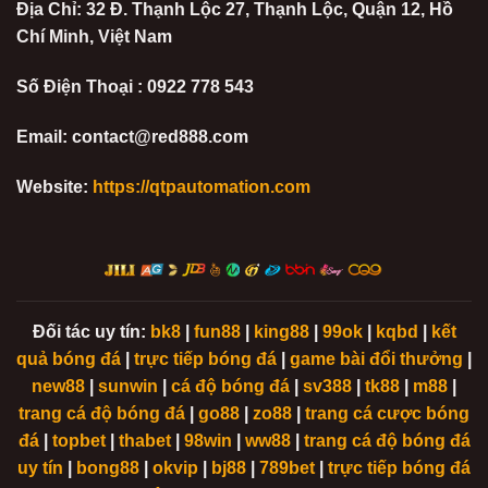
Địa Chỉ: 32 Đ. Thạnh Lộc 27, Thạnh Lộc, Quận 12, Hồ
Chí Minh, Việt Nam
Số Điện Thoại : 0922 778 543
Email:
contact@red888.com
Website:
https://qtpautomation.com
Đối tác uy tín:
bk8
|
fun88
|
king88
|
99ok
|
kqbd
|
kết
quả bóng đá
|
trực tiếp bóng đá
|
game bài đổi thưởng
|
new88
|
sunwin
|
cá độ bóng đá
|
sv388
|
tk88
|
m88
|
trang cá độ bóng đá
|
go88
|
zo88
|
trang cá cược bóng
đá
|
topbet
|
thabet
|
98win
|
ww88
|
trang cá độ bóng đá
uy tín
|
bong88
|
okvip
|
bj88
|
789bet
|
trực tiếp bóng đá