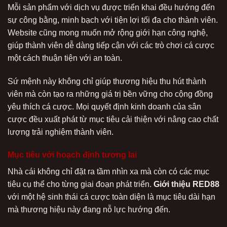
Mỗi sản phẩm với dịch vụ được triển khai đều hướng đến
sự công bằng, minh bạch với tiện lợi tối đa cho thành viên.
Website cũng mong muốn mở rộng giới hạn công nghệ,
giúp thành viên dễ dàng tiếp cận với các trò chơi cá cược
một cách thuận tiện với an toàn.
Sứ mệnh này không chỉ giúp thương hiệu thu hút thành
viên mà còn tạo ra những giá trị bền vững cho cộng đồng
yêu thích cá cược. Mọi quyết định kinh doanh của sân
cược đều xuất phát từ mục tiêu cải thiện với nâng cao chất
lượng trải nghiệm thành viên.
Mục tiêu với hoạch định tương lai
Nhà cái không chỉ đặt ra tầm nhìn xa mà còn có các mục
tiêu cụ thể cho từng giai đoạn phát triển.
Giới thiệu RED88
với một hệ sinh thái cá cược toàn diện là mục tiêu dài hạn
mà thương hiệu này đang nỗ lực hướng đến.