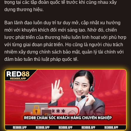
trọng tại các tập đoàn quốc tế trước khi cùng nhau xây
dựng thương hiệu.
Ban lãnh đạo luôn duy trì tư duy mở, cập nhật xu hướng
mới với khuyến khích đổi mới sáng tạo. Nhờ đó, chiến
lược phát triển của thương hiệu luôn linh hoạt với phù hợp
với từng giai đoạn phát triển. Họ cũng là người chịu trách
nhiệm xây dựng chính sách bảo mật, quản lý tài chính với
đảm bảo tuân thủ luật pháp quốc tế.