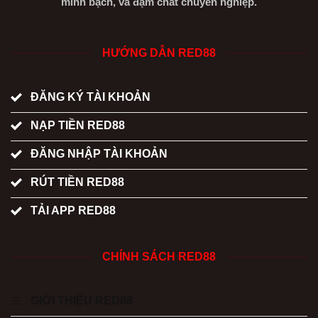
minh bạch, và đậm chất chuyên nghiệp.
HƯỚNG DẪN RED88
ĐĂNG KÝ TÀI KHOẢN
NẠP TIỀN RED88
ĐĂNG NHẬP TÀI KHOẢN
RÚT TIỀN RED88
TẢI APP RED88
CHÍNH SÁCH RED88
GIỚI THIỆU RED88