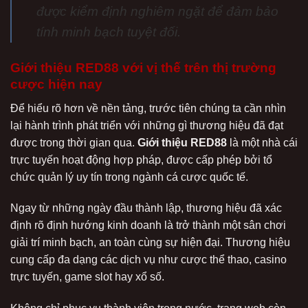
được kiểm định nghiêm ngặt để đảm bảo
tính minh bạch tuyệt đối.
Giới thiệu RED88 với vị thế trên thị trường
cược hiện nay
Để hiểu rõ hơn về nền tảng, trước tiên chúng ta cần nhìn
lại hành trình phát triển với những gì thương hiệu đã đạt
được trong thời gian qua.
Giới thiệu RED88
là một nhà cái
trực tuyến hoạt động hợp pháp, được cấp phép bởi tổ
chức quản lý uy tín trong ngành cá cược quốc tế.
Ngay từ những ngày đầu thành lập, thương hiệu đã xác
định rõ định hướng kinh doanh là trở thành một sân chơi
giải trí minh bạch, an toàn cùng sự hiện đại. Thương hiệu
cung cấp đa dạng các dịch vụ như cược thể thao, casino
trực tuyến, game slot hay xổ số.