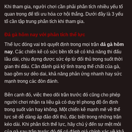
Khi tham gia, người chơi cần phải phân tích nhiều yếu tố
quan trọng để tối ưu hóa cơ hội thắng. Dưới đây là 3 yếu
tố cần tập trung phân tích khi tham gia.
Đá gà hôm nay với phân tích thể lực
Thể lực đóng vai trò quyết định trong mọi trận
đá gà hôm
nay
. Các chiến kê có sức bền tốt sẽ có khả năng thi đấu
lâu dài, chịu đựng được sức ép từ đối thủ trong suốt thời
gian thi đấu. Cần đánh giá kỹ tình trạng thể chất của gà,
bao gồm sự dẻo dai, khả năng phản ứng nhanh hay sức
mạnh trong các đòn đánh.
Bên cạnh đó, việc theo dõi trận trước đó cũng cho phép
người chơi nhận ra liệu gà có duy trì phong độ ổn định
trong suốt ván hay không. Một chiến kê mạnh mẽ về thể
lực sẽ dễ dàng áp đảo đối thủ, đặc biệt trong những trận
kéo dài. Khi phân tích thể lực, hãy chú ý đến sự mệt mỏi
của gà sau trận trước đó để có đánh giá chính xác về khả