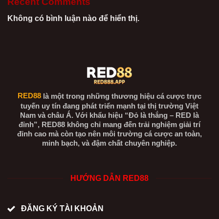
Recent Comments
Không có bình luận nào để hiển thị.
RED88
là một trong những thương hiệu cá cược trực
tuyến uy tín đang phát triển mạnh tại thị trường Việt
Nam và châu Á. Với khẩu hiệu
“Đỏ là thắng – RED là
đỉnh”
, RED88 không chỉ mang đến trải nghiệm giải trí
đỉnh cao mà còn tạo nên môi trường cá cược an toàn,
minh bạch, và đậm chất chuyên nghiệp.
HƯỚNG DẪN RED88
ĐĂNG KÝ TÀI KHOẢN