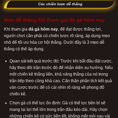
Các chiến lược dễ thắng
Mẹo dễ thắng khi tham gia đá gà hôm nay
Khi tham gia
đá gà hôm nay
, để đạt được thắng lợi,
người chơi cần phải có chiến lược rõ ràng, áp dụng mẹo
nhỏ để tối ưu hóa cơ hội thắng. Dưới đây là 3 mẹo dễ
thắng có thể áp dụng.
Quan sát kết quả trước đó: Trước khi bắt đầu đặt cược,
hãy theo dõi trận trước đó để nhận diện xu hướng. Nếu
một chiến kê thắng liên, khả năng thắng của nó trong
trận tiếp theo cũng khá cao. Cẩn thận phân tích kết quả
ván cược trước để có cái nhìn rõ ràng về phong độ
chiến kê.
Chọn gà có thể lực ổn định: Gà có thể lực bền bỉ sẽ
mang lại lợi thế lớn trong trận đấu kéo dài. Hãy chọn
những chiến kê có sức bền tốt, không mệt mỏi sau vài