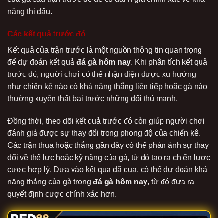
năng thi đấu.
Các kết quả trước đó
Kết quả của trận trước là một nguồn thông tin quan trọng
để dự đoán kết quả
đá gà hôm nay
. Khi phân tích kết quả
trước đó, người chơi có thể nhận diện được xu hướng
như chiến kê nào có khả năng thắng liên tiếp hoặc gà nào
thường xuyên thất bại trước những đối thủ mạnh.
Đồng thời, theo dõi kết quả trước đó còn giúp người chơi
đánh giá được sự thay đổi trong phong độ của chiến kê.
Các trận thua hoặc thắng gần đây có thể phản ánh sự thay
đổi về thể lực hoặc kỹ năng của gà, từ đó tạo ra chiến lược
cược hợp lý. Dựa vào kết quả đã qua, có thể dự đoán khả
năng thắng của gà trong
đá gà hôm nay
, từ đó đưa ra
quyết định cược chính xác hơn.