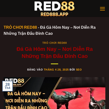
Bỏ
qua
nội
dung
TRÒ CHƠI RED88
-
Đá Gà Hôm Nay – Nơi Diễn Ra
Những Trận Đấu Đỉnh Cao
TRÒ CHƠI RED88
Đá Gà Hôm Nay – Nơi Diễn Ra
Những Trận Đấu Đỉnh Cao
ĐĂNG VÀO
THÁNG 4 28, 2025
BỞI
SEO
28
Th4