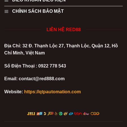
CHÍNH SÁCH BẢO MẬT
LIÊN HỆ RED88
Địa Chỉ: 32 Đ. Thạnh Lộc 27, Thạnh Lộc, Quận 12, Hồ
Chí Minh, Việt Nam
Số Điện Thoại : 0922 778 543
Email:
contact@red888.com
Website:
https://qtpautomation.com