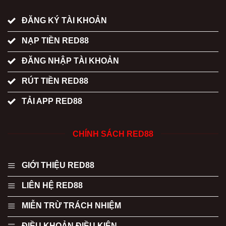
ĐĂNG KÝ TÀI KHOẢN
NẠP TIỀN RED88
ĐĂNG NHẬP TÀI KHOẢN
RÚT TIỀN RED88
TẢI APP RED88
CHÍNH SÁCH RED88
GIỚI THIỆU RED88
LIÊN HỆ RED88
MIỄN TRỪ TRÁCH NHIỆM
ĐIỀU KHOẢN ĐIỀU KIỆN