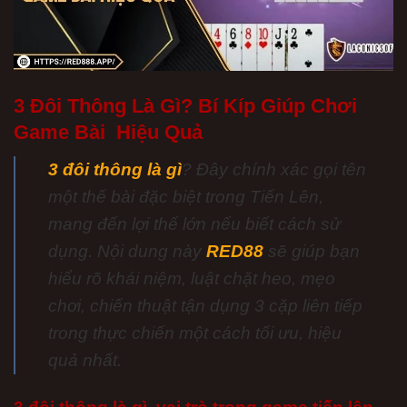
3 Đôi Thông Là Gì? Bí Kíp Giúp Chơi
Game Bài Hiệu Quả
3 đôi thông là gì
? Đây chính xác gọi tên
một thế bài đặc biệt trong Tiến Lên,
mang đến lợi thế lớn nếu biết cách sử
dụng. Nội dung này
RED88
sẽ giúp bạn
hiểu rõ khái niệm, luật chặt heo, mẹo
chơi, chiến thuật tận dụng 3 cặp liên tiếp
trong thực chiến một cách tối ưu, hiệu
quả nhất.