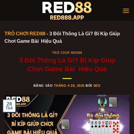
Bỏ
qua
nội
dung
TRÒ CHƠI RED88
-
3 Đôi Thông Là Gì? Bí Kíp Giúp
Chơi Game Bài Hiệu Quả
TRÒ CHƠI RED88
3 Đôi Thông Là Gì? Bí Kíp Giúp
Chơi Game Bài Hiệu Quả
ĐĂNG VÀO
THÁNG 4 28, 2025
BỞI
SEO
28
Th4