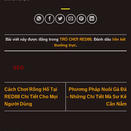
Bài viết này được đăng trong
TRÒ CHƠI RED88
. Đánh dấu
liên kết
thường trực
.
SEO
Cách Chơi Rồng Hổ Tại
Phương Pháp Nuôi Gà Đá
RED88 Chi Tiết Cho Mọi
– Những Chi Tiết Mà Sư Kê
Người Dùng
Cần Nắm