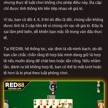
nhưng thực tế luật chơi không cho phép điều này. Ba cặp
chỉ được tính thông khi liên tiếp nhau về giá trị.
Ví dụ, bạn có đôi 4, 6, 9 thì dù đều là đôi, chúng vẫn không
được tính là 3 cặp liền kề vì chúng rời rạc về giá trị. Đây là
sai lầm phổ biến, dễ khiến bạn mắc lỗi trong ván đấu thực
tế.
Tại RED88, hệ thống lọc, xác định lá rất minh bạch, do đó
bạn cần chắc chắn rằng tổ hợp bài mình đang giữ là hợp
lệ nếu muốn dùng để chặt heo hoặc tấn công. Nếu nhầm
lẫn, đánh ra bộ không hợp lệ, bạn có thể bị mất lượt hoặc
tệ hơn là bị phạt theo luật phòng chơi.